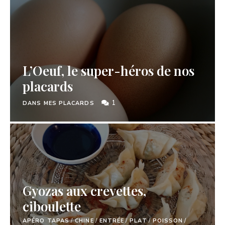
L’Oeuf, le super-héros de nos
placards
1
DANS MES PLACARDS
Gyozas aux crevettes,
ciboulette
APÉRO TAPAS
/
CHINE
/
ENTRÉE
/
PLAT
/
POISSON
/