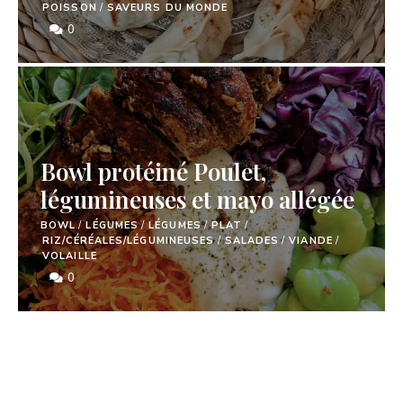
POISSON
/
SAVEURS DU MONDE
0
Bowl protéiné Poulet,
légumineuses et mayo allégée
BOWL
/
LÉGUMES
/
LÉGUMES
/
PLAT
/
RIZ/CÉRÉALES/LÉGUMINEUSES
/
SALADES
/
VIANDE
/
VOLAILLE
0