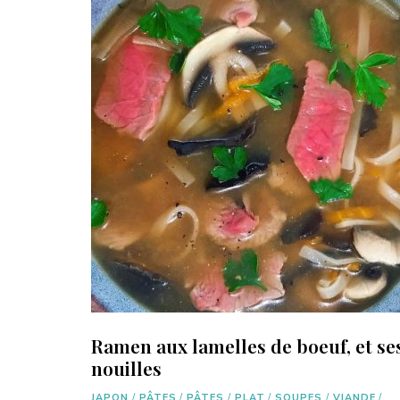
Ramen aux lamelles de boeuf, et se
nouilles
JAPON
/
PÂTES
/
PÂTES
/
PLAT
/
SOUPES
/
VIANDE
/