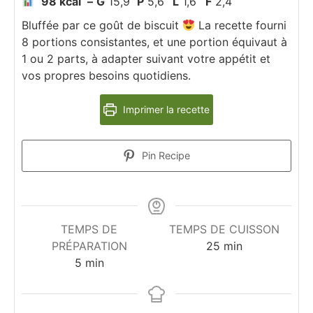
98 kcal
–
G
15,9
P
5,6
L
1,6
F
2,4
Bluffée par ce goût de biscuit
La recette fourni
8 portions consistantes, et une portion équivaut à
1 ou 2 parts, à adapter suivant votre appétit et
vos propres besoins quotidiens.
Imprimer la recette
Pin Recipe
TEMPS DE
TEMPS DE CUISSON
minutes
PRÉPARATION
25
min
minutes
5
min