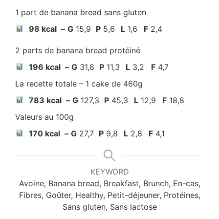
1 part de banana bread sans gluten
98 kcal
–
G
15,9
P
5,6
L
1,6
F
2,4
2 parts de banana bread protéiné
196 kcal
–
G
31,8
P
11,3
L
3,2
F
4,7
La recette totale – 1 cake de 460g
78
3 kcal
–
G
127,3
P
45,3
L
12,9
F
18,8
Valeurs au 100g
170
kcal
–
G
27,7
P
9,8
L
2,8
F
4,1
KEYWORD
Avoine, Banana bread, Breakfast, Brunch, En-cas,
Fibres, Goûter, Healthy, Petit-déjeuner, Protéines,
Sans gluten, Sans lactose